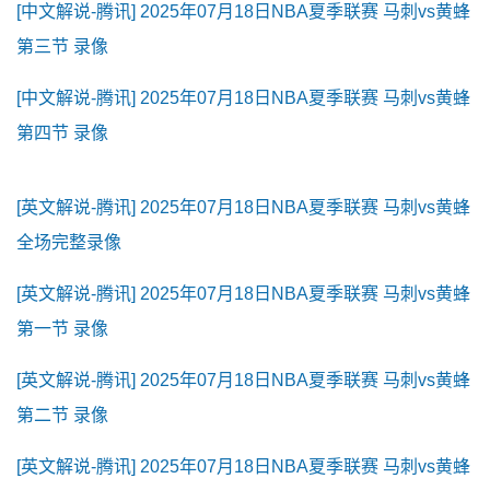
[中文解说-腾讯] 2025年07月18日NBA夏季联赛 马刺vs黄蜂
第三节 录像
[中文解说-腾讯] 2025年07月18日NBA夏季联赛 马刺vs黄蜂
第四节 录像
[英文解说-腾讯] 2025年07月18日NBA夏季联赛 马刺vs黄蜂
全场完整录像
[英文解说-腾讯] 2025年07月18日NBA夏季联赛 马刺vs黄蜂
第一节 录像
[英文解说-腾讯] 2025年07月18日NBA夏季联赛 马刺vs黄蜂
第二节 录像
[英文解说-腾讯] 2025年07月18日NBA夏季联赛 马刺vs黄蜂