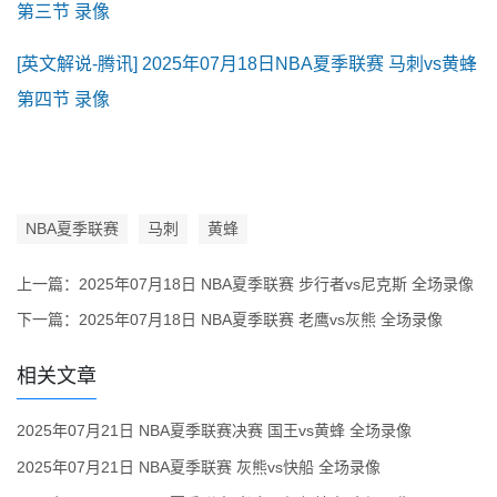
第三节 录像
[英文解说-腾讯] 2025年07月18日NBA夏季联赛 马刺vs黄蜂
第四节 录像
NBA夏季联赛
马刺
黄蜂
上一篇：
2025年07月18日 NBA夏季联赛 步行者vs尼克斯 全场录像
下一篇：
2025年07月18日 NBA夏季联赛 老鹰vs灰熊 全场录像
相关文章
2025年07月21日 NBA夏季联赛决赛 国王vs黄蜂 全场录像
2025年07月21日 NBA夏季联赛 灰熊vs快船 全场录像