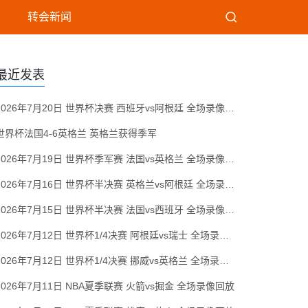
转会新闻
最近发表
2026年7月20日 世界杯决赛 西班牙vs阿根廷 全场录像回放
世界杯法国4-6英格兰 英格兰获得季军
2026年7月19日 世界杯季军赛 法国vs英格兰 全场录像回放
2026年7月16日 世界杯半决赛 英格兰vs阿根廷 全场录像回放
2026年7月15日 世界杯半决赛 法国vs西班牙 全场录像回放
2026年7月12日 世界杯1/4决赛 阿根廷vs瑞士 全场录像回放
2026年7月12日 世界杯1/4决赛 挪威vs英格兰 全场录像回放
2026年7月11日 NBA夏季联赛 火箭vs掘金 全场录像回放