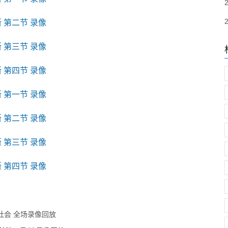
斯 第二节 录像
斯 第三节 录像
斯 第四节 录像
斯 第一节 录像
斯 第二节 录像
斯 第三节 录像
斯 第四节 录像
家社会 全场录像回放