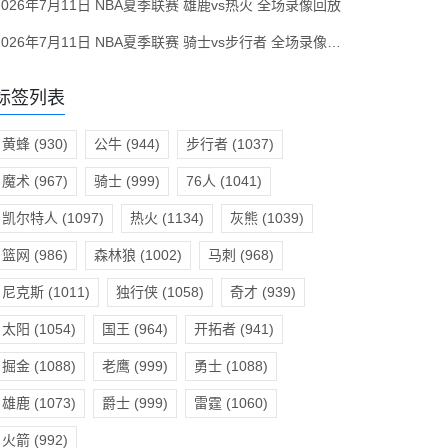
2026年7月11日 NBA夏季联赛 雄鹿vs热火 全场录像回放
2026年7月11日 NBA夏季联赛 骑士vs步行者 全场录像回放
标签列表
黄蜂
(930)
公牛
(944)
步行者
(1037)
魔术
(967)
骑士
(999)
76人
(1041)
凯尔特人
(1097)
热火
(1134)
灰熊
(1039)
篮网
(986)
森林狼
(1002)
马刺
(968)
尼克斯
(1011)
独行侠
(1058)
奇才
(939)
太阳
(1054)
国王
(964)
开拓者
(941)
掘金
(1088)
老鹰
(999)
勇士
(1088)
雄鹿
(1073)
爵士
(999)
雷霆
(1060)
火箭
(992)